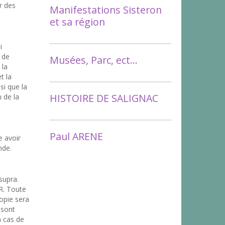
r des
Manifestations Sisteron
et sa région
i
 de
Musées, Parc, ect...
 la
t la
si que la
HISTOIRE DE SALIGNAC
 de la
Paul ARENE
e avoir
nde.
supra.
. Toute
opie sera
 sont
n cas de