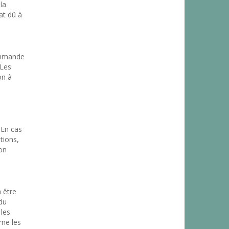
la
at dû à
commande
 Les
on à
 En cas
tions,
on
 être
 du
 les
rne les