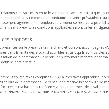
 relations contractuelles entre le vendeur et l'acheteur ainsi que les c
ésent site marchand. Le présentes conditions de vente prévaudront sur
ressément agréées par le vendeur. Le vendeur se réserve la possibilit
ment sans préavis: les conditions applicables seront celles en vigueur
VICES PROPOSES
t présentés sur le présent site marchand et qui sont accompagnés d'
sés dans la limite des stocks disponibles et tant qu'ils sont visibles sur
passation de la commande, le vendeur en informera l'acheteur par mail:
ébit ne sera effectué.
 entendus toutes taxes comprises (TVA+autres taxes applicables) hors 
aillés lors de la commande. Le vendeur se réserve la possibilité de mo
 facturés sur la base des tarifs en vigueur au moment de la validation
PRODUITS DEMEURENT LA PROPRIETE DU VENDEUR JUSQU'AU COMPLE