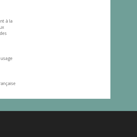
t à la
aux
 des
n usage
rançaise