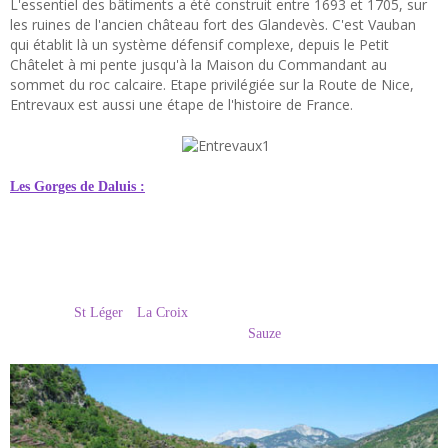
L'essentiel des bâtiments a été construit entre 1693 et 1705, sur
les ruines de l'ancien château fort des Glandevès. C'est Vauban
qui établit là un système défensif complexe, depuis le Petit
Châtelet à mi pente jusqu'à la Maison du Commandant au
sommet du roc calcaire. Etape privilégiée sur la Route de Nice,
Entrevaux est aussi une étape de l'histoire de France.
Les Gorges de Daluis :
Ce sont d'immenses parois taillées dans le schiste
rouge de même nature que les gorges du Cians mais plus évasées. Au fond
de ces gorges (plus de 300 mètres d’à-pic !) coule le fleuve du Var qui fait
la joie des amateurs de sports d'eau-vive dans des décors sauvages et
féeriques. Ces gorges sont à voir absolument. Grâce aux sentiers balisés,
vous pourrez découvrir la beauté de ces paysages en vous promenant des
villages de
St Léger
à
La Croix
ou passer par l'ancien chemin des
contrebandiers, qui vous conduira jusqu'à
Sauze
.