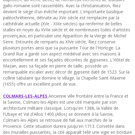
gallo-romaine sont rassemblés. Avec la christianisation, Riez
devient le siège d'un évêché important. L'importante basilique
paléochrétienne, détruite au XVe siècle est remplacée par la
cathédrale actuelle (XVe - XIXe siècles) qui renferme de belles
stalles en noyer du XVIIe siècle et de nombreuses toiles d'artistes
provençaux, en particulier une Apparition de la Vierge de Michel
Serre. Entourée de remparts au XIVe siècle, Riez conserve
plusieurs portes ainsi que sa puissante Tour de l'Horloge. La
Grand Rue a gardé son aspect médiéval avec ses maisons à
encorbellement et ses façades décorées de gypseries. L'Hôtel de
Mazan, avec sa façade en pierre de taille, possède un
remarquable escalier avec décor de gypserie daté de 1523. Sur la
colline tabulaire qui domine le village, la Chapelle Saint-Maxime
(1655) offre un excellent point de vue..
COLMARS-LES-ALPES
Ancienne ville frontière entre la France et
la Savoie, Colmars-les-Alpes est une cité marquée par son
architecture militaire classique. Lorsqu'en 1388, la Vallée de
l'Ubaye et Val d'Allos 1400 (Allos) se donnent à la Savoie,
Colmars-les-Alpes se retrouve de fait aux marches de la
Provence. Cette situation durera jusqu'en 1713. Corsetée dans
des murailles puissantes, la cité apparaît telle
une vigie en bordure