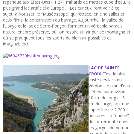
répandue aux Etats-Unis), 1,271 milliards de mètres cube d'eau, le
plus grand lac artificiel d'Europe … Les curieux iront voir à ce
sujet, à Rousset, le “Muséoscope” qui retrace, en cinq salles et
deux films, la construction du barrage. Aujourd’hui, la vallée de
l’Ubaye et le lac de Serre-Ponçon forment un véritable paradis
naturel encore préservé, où l’on respire un air pur de montagne et
où se pratiquent tous les sports de plein air possibles et
imaginables !
LAC DE SAINTE
CROIX
C'est le plus
vaste des lacs du
Verdon. Le plan d'eau
s'étend sur environ
10 km de long et 3
km de large, soit une
superficie de 2 200
hectares. La "queue"
du lac remonte dans
les gorges du Verdon
à partir du "pont de