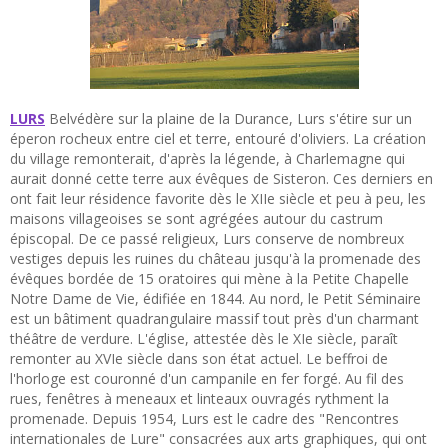
LURS
Belvédère sur la plaine de la Durance, Lurs s'étire sur un
éperon rocheux entre ciel et terre, entouré d'oliviers. La création
du village remonterait, d'après la légende, à Charlemagne qui
aurait donné cette terre aux évêques de Sisteron. Ces derniers en
ont fait leur résidence favorite dès le XIIe siècle et peu à peu, les
maisons villageoises se sont agrégées autour du castrum
épiscopal. De ce passé religieux, Lurs conserve de nombreux
vestiges depuis les ruines du château jusqu'à la promenade des
évêques bordée de 15 oratoires qui mène à la Petite Chapelle
Notre Dame de Vie, édifiée en 1844. Au nord, le Petit Séminaire
est un bâtiment quadrangulaire massif tout près d'un charmant
théâtre de verdure. L'église, attestée dès le XIe siècle, paraît
remonter au XVIe siècle dans son état actuel. Le beffroi de
l'horloge est couronné d'un campanile en fer forgé. Au fil des
rues, fenêtres à meneaux et linteaux ouvragés rythment la
promenade. Depuis 1954, Lurs est le cadre des "Rencontres
internationales de Lure" consacrées aux arts graphiques, qui ont