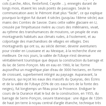
cols (Larche, Allos, Restefond, Cayolle …), enneigés durant de
longs mois, étaient les seuls points de passages. Seule la
communication avec le Piémont était plus “facile”, ce qui explique
pourquoi la région fut durant 4 siècles (jusqu’au 18ème siècle) aux
mains des Comtes de Savoie. Dans cette vallée glaciaire en U,
creusée par l’impétueuse rivière au cours des millénaires, vivait,
au rythme des transhumances de moutons, un peuple de vrais
montagnards habitués aux climats rudes, à l'isolement, et au
colportage des marchandises de villages en villages. Des
montagnards qui ont su, au siècle dernier, devenir aventuriers
pour s’exiler en Louisiane et au Mexique, à la recherche d’une vie
meilleure. De nos jours, la vallée de l’Ubaye n’est devenue
véritablement touristique que depuis la construction du barrage et
du lac de Serre-Ponçon. Mis en eau en 1960, le lac forme
aujourd’hui un magnifique plan d’eau de 3000 hectares, en forme
de croissant, superbement intégré au paysage. Auparavant, la
Durance, qui reçoit les eaux des massifs du Queyras, des Écrins
et de la vallée de l'Ubaye (55% de ces eaux lors de la fonte des
neiges), fut longtemps un fléau pour la Provence. Endiguer le
cours de la Durance était le but de la construction, en 1955, du
barrage de Serre-Ponçon, oeuvre titanesque : une digue de 120m
de haut (en terre à noyau central d’argile étanche, technique très