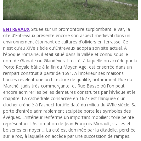
ENTREVAUX
Située sur un promontoire surplombant le Var, la
cité d'Entrevaux présente encore son aspect médiéval dans un
environnement étonnant de cultures d'oliviers en terrasse. Ce
n'est qu'au XIVe siècle qu'Entrevaux adopta son site actuel. A
l'époque romaine, il était situé dans la vallée et connu sous le
nom de Glanate ou Glandèves. La cité, à laquelle on accède par la
Porte Royale bâtie à la fin du Moyen Age, est enserrée dans un
rempart construit à partir de 1691. A l'intérieur ses maisons
hautes révèlent une architecture de qualité, notamment Rue du
Marché, jadis très commerçante, et Rue Basse où l'on peut
encore admirer les belles demeures construites par l'évêque et le
chapitre. La cathédrale consacrée en 1627 est flanquée d'un
clocher crénelé à l'aspect fortifié daté du milieu du XVIIe siècle. Sa
porte d'entrée admirablement sculptée porte les symboles des
évêques. L'intérieur renferme un important mobilier : toile peinte
représentant l'Assomption de Jean François Mimault, stalles et
boiseries en noyer ... La cité est dominée par la citadelle, perchée
sur le roc, à laquelle on accède par une succession de rampes.