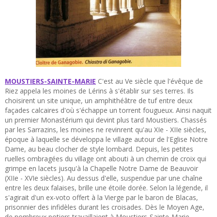
MOUSTIERS-SAINTE-MARIE
C'est au Ve siècle que l'évêque de
Riez appela les moines de Lérins à s'établir sur ses terres. Ils
choisirent un site unique, un amphithéâtre de tuf entre deux
façades calcaires d'où s'échappe un torrent fougueux. Ainsi naquit
un premier Monastérium qui devint plus tard Moustiers. Chassés
par les Sarrazins, les moines ne revinrent qu'au XIe - XIIe siècles,
époque à laquelle se développa le village autour de l'Eglise Notre
Dame, au beau clocher de style lombard. Depuis, les petites
ruelles ombragées du village ont abouti à un chemin de croix qui
grimpe en lacets jusqu'à la Chapelle Notre Dame de Beauvoir
(XIIe - XVIe siècles). Au dessus d'elle, suspendue par une chaîne
entre les deux falaises, brille une étoile dorée. Selon la légende, il
s'agirait d'un ex-voto offert à la Vierge par le baron de Blacas,
prisonnier des infidèles durant les croisades. Dès le Moyen Age,
de nombreux potiers travaillaient à Moustiers-Sainte-Marie,