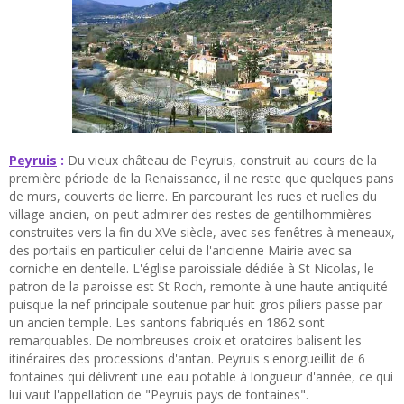
Peyruis
:
Du vieux château de Peyruis, construit au cours de la
première période de la Renaissance, il ne reste que quelques pans
de murs, couverts de lierre. En parcourant les rues et ruelles du
village ancien, on peut admirer des restes de gentilhommières
construites vers la fin du XVe siècle, avec ses fenêtres à meneaux,
des portails en particulier celui de l'ancienne Mairie avec sa
corniche en dentelle. L'église paroissiale dédiée à St Nicolas, le
patron de la paroisse est St Roch, remonte à une haute antiquité
puisque la nef principale soutenue par huit gros piliers passe par
un ancien temple. Les santons fabriqués en 1862 sont
remarquables. De nombreuses croix et oratoires balisent les
itinéraires des processions d'antan. Peyruis s'enorgueillit de 6
fontaines qui délivrent une eau potable à longueur d'année, ce qui
lui vaut l'appellation de "Peyruis pays de fontaines".