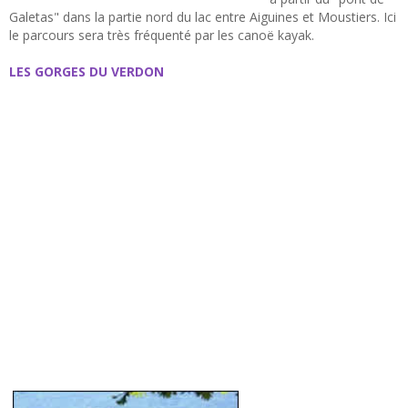
Galetas" dans la partie nord du lac entre Aiguines et Moustiers. Ici
le parcours sera très fréquenté par les canoë kayak.
LES GORGES DU VERDON
Cet immense et magnifique canyon est
situé à cheval sur les départements du Var et des Alpes de Hautes
Provence. Les gorges du Verdon résultent de l'érosion de la rivière
du Verdon et se présentent aujourd'hui en de gigantesques
falaises de roches calcaires. Elles ne furent réellement
découvertes et reconnues qu'au début du siècle, depuis elles
attirent et fascinent de nombreux visiteurs...il faut dire que le
spectacle est grandiose ! Au milieu d'espaces naturels protégés,
riches en faune et flore, les panoramas offerts sont vertigineux.
Les villages sentinelles nichés au bord de la faille ont gardé le
charme des villages provençaux d'autrefois, ils vous accueillent
chaleureusement et vous proposent de multiples activités grâce
aux cadeaux de cette si belle nature... Photo : Roger Verdegen -
sports d'eau vives : rafting, canyoning, canoë kayak... - sports
nautiques : voile, ski nautique, pêche... - sports aériens :
parapente, vol libre, vol à voile... - escalades, randonnées
pédestres, équitation, VTT.....